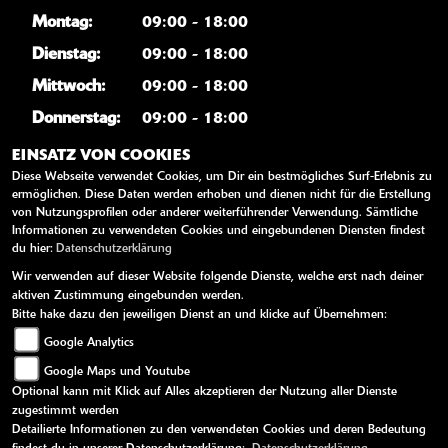
Montag:
09:00 - 18:00
Dienstag:
09:00 - 18:00
Mittwoch:
09:00 - 18:00
Donnerstag:
09:00 - 18:00
Freitag:
09:00 - 18:00
EINSATZ VON COOKIES
Diese Webseite verwendet Cookies, um Dir ein bestmögliches Surf-Erlebnis zu
Samstag:
09:00 - 12:00
ermöglichen. Diese Daten werden erhoben und dienen nicht für die Erstellung
Sonntag:
geschlossen
von Nutzungsprofilen oder anderer weiterführender Verwendung. Sämtliche
Informationen zu verwendeten Cookies und eingebundenen Diensten findest
du hier:
Datenschutzerklärung
WEITERE LINKS
Wir verwenden auf dieser Website folgende Dienste, welche erst nach deiner
aktiven Zustimmung eingebunden werden.
Kawasaki News
Bitte hake dazu den jeweiligen Dienst an und klicke auf Übernehmen:
Google Analytics
Kawasaki Handbücher
Google Maps und Youtube
Kawasaki Bekleidung
Optional kann mit Klick auf Alles akzeptieren der Nutzung aller Dienste
Kawasaki Merchandise
zugestimmt werden
Detailierte Informationen zu den verwendeten Cookies und deren Bedeutung