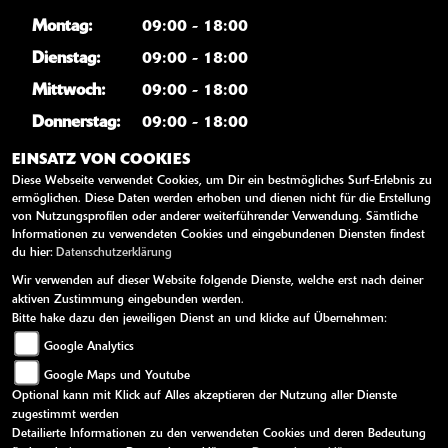
Montag:
09:00 - 18:00
Dienstag:
09:00 - 18:00
Mittwoch:
09:00 - 18:00
Donnerstag:
09:00 - 18:00
Freitag:
09:00 - 18:00
EINSATZ VON COOKIES
Diese Webseite verwendet Cookies, um Dir ein bestmögliches Surf-Erlebnis zu
Samstag:
09:00 - 12:00
ermöglichen. Diese Daten werden erhoben und dienen nicht für die Erstellung
Sonntag:
geschlossen
von Nutzungsprofilen oder anderer weiterführender Verwendung. Sämtliche
Informationen zu verwendeten Cookies und eingebundenen Diensten findest
du hier:
Datenschutzerklärung
WEITERE LINKS
Wir verwenden auf dieser Website folgende Dienste, welche erst nach deiner
aktiven Zustimmung eingebunden werden.
Kawasaki News
Bitte hake dazu den jeweiligen Dienst an und klicke auf Übernehmen:
Google Analytics
Kawasaki Handbücher
Google Maps und Youtube
Kawasaki Bekleidung
Optional kann mit Klick auf Alles akzeptieren der Nutzung aller Dienste
Kawasaki Merchandise
zugestimmt werden
Detailierte Informationen zu den verwendeten Cookies und deren Bedeutung